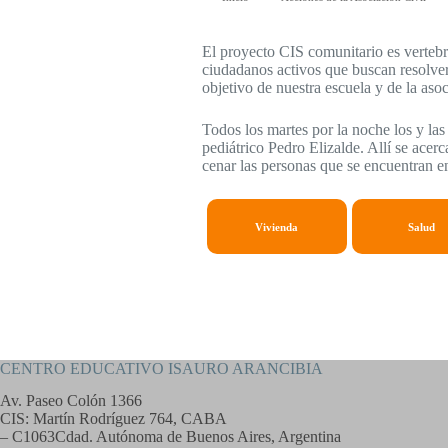
El proyecto CIS comunitario es vertebr
ciudadanos activos que buscan resolver 
objetivo de nuestra escuela y de la asoc
Todos los martes por la noche los y las
pediátrico Pedro Elizalde. Allí se acer
cenar las personas que se encuentran en
Vivienda
Salud
CENTRO EDUCATIVO ISAURO ARANCIBIA
Av. Paseo Colón 1366
CIS: Martín Rodríguez 764, CABA
– C1063Cdad. Autónoma de Buenos Aires, Argentina