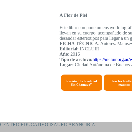
A Flor de Piel
Este libro compone un ensayo fotográfi
llevan en su cuerpo, acompañado de sus
desandar estereotipos para llegar a un 
FICHA TÉCNICA
: Autores: Matuse
Editorial:
INCLUIR
Año
: 2016
Tipo de archivo:
https://incluir.org.a
Lugar:
Ciudad Autónoma de Buenos 
Revista “La Realidad
Tras las huella
Sin Chamuyo”
maestro
CENTRO EDUCATIVO ISAURO ARANCIBIA