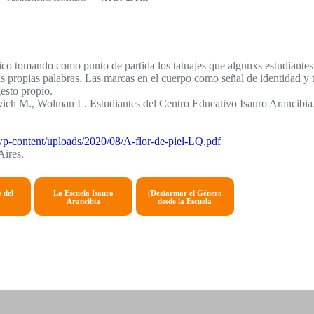
co tomando como punto de partida los tatuajes que algunxs estudiantes
 propias palabras. Las marcas en el cuerpo como señal de identidad y 
gesto propio.
vich M., Wolman L. Estudiantes del Centro Educativo Isauro Arancibia
r/wp-content/uploads/2020/08/A-flor-de-piel-LQ.pdf
Aires.
s del
La Escuela Isauro
(Des)armar el Género
Arancibia
desde la Escuela