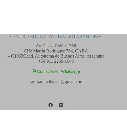
CENTRO EDUCATIVO ISAURO ARANCIBIA
Av. Paseo Colón 1366
CIS: Martín Rodríguez 764, CABA
– C1063Cdad. Autónoma de Buenos Aires, Argentina
+54 911 2269-1640
Contactar en WhatsApp
isauroarancibia.ac@gmail.com