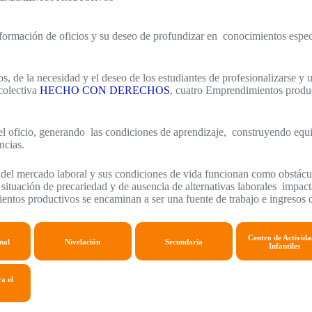
la formación de oficios y su deseo de profundizar en conocimientos espe
icios, de la necesidad y el deseo de los estudiantes de profesionalizarse 
 colectiva
HECHO CON DERECHOS
, cuatro Emprendimientos produc
del oficio, generando las condiciones de aprendizaje, construyendo eq
ncias.
ra del mercado laboral y sus condiciones de vida funcionan como obstácu
 situación de precariedad y de ausencia de alternativas laborales impact
entos productivos se encaminan a ser una fuente de trabajo e ingresos d
Centro de Activida
nal
Nivelación
Secundaria
Infantiles
a el