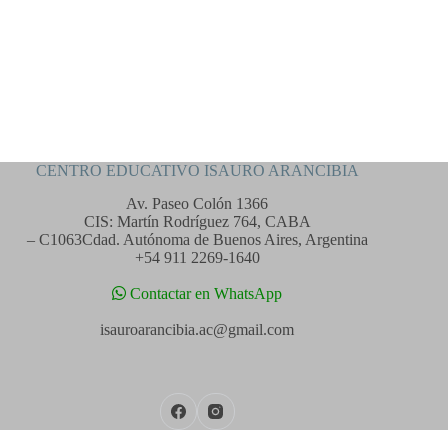
CENTRO EDUCATIVO ISAURO ARANCIBIA
Av. Paseo Colón 1366
CIS: Martín Rodríguez 764, CABA
– C1063Cdad. Autónoma de Buenos Aires, Argentina
+54 911 2269-1640
Contactar en WhatsApp
isauroarancibia.ac@gmail.com