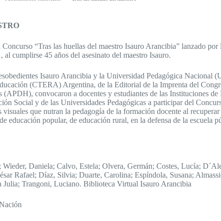
STRO
l Concurso “Tras las huellas del maestro Isauro Arancibia” lanzado por 
 al cumplirse 45 años del asesinato del maestro Isauro.
esobedientes Isauro Arancibia y la Universidad Pedagógica Nacional (
ducación (CTERA) Argentina, de la Editorial de la Imprenta del Congr
APDH), convocaron a docentes y estudiantes de las Instituciones de 
ión Social y de las Universidades Pedagógicas a participar del Concurs
s visuales que nutran la pedagogía de la formación docente al recuperar 
e educación popular, de educación rural, en la defensa de la escuela pú
Wieder, Daniela; Calvo, Estela; Olvera, Germán; Costes, Lucía; D´Ales
ésar Rafael; Díaz, Silvia; Duarte, Carolina; Espíndola, Susana; Almas
a Julia; Trangoni, Luciano. Biblioteca Virtual Isauro Arancibia
 Nación