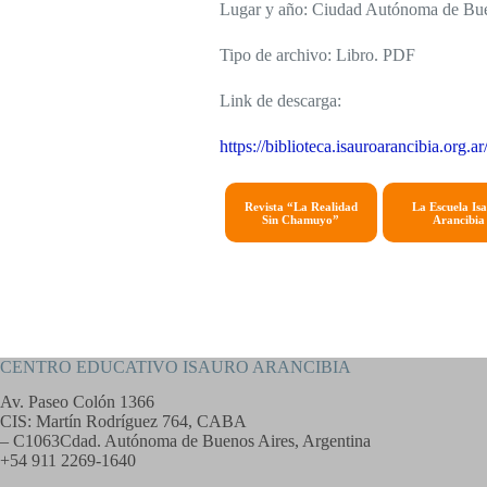
Lugar y año: Ciudad Autónoma de Bue
Tipo de archivo: Libro. PDF
Link de descarga:
https://biblioteca.isauroarancibia.org.
Revista “La Realidad
La Escuela Is
Sin Chamuyo”
Arancibia
CENTRO EDUCATIVO ISAURO ARANCIBIA
Av. Paseo Colón 1366
CIS: Martín Rodríguez 764, CABA
– C1063Cdad. Autónoma de Buenos Aires, Argentina
+54 911 2269-1640