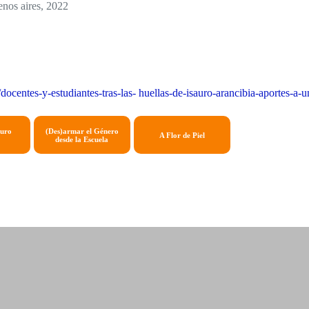
nos aires, 2022
ar/docentes-y-estudiantes-tras-las- huellas-de-isauro-arancibia-aportes-
auro
(Des)armar el Género
A Flor de Piel
desde la Escuela