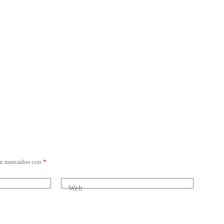
án marcados con
*
Web