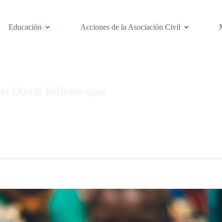
Educación
Acciones de la Asociación Civil
Hope
,
Sport
is Oterat Pellentesque
Aaculis Oterat Pellentesque