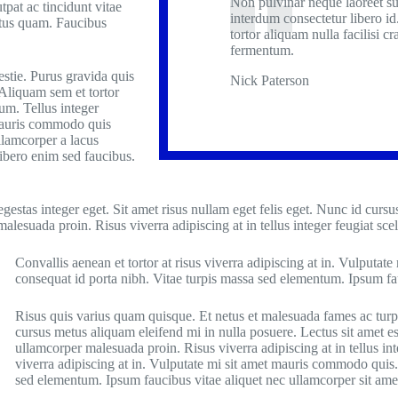
Non pulvinar neque laoreet s
pat ac tincidunt vitae
interdum consectetur libero id
ctus quam. Faucibus
tortor aliquam nulla facilisi cr
fermentum.
stie. Purus gravida quis
Nick Paterson
 Aliquam sem et tortor
um. Tellus integer
. Mauris commodo quis
lamcorper a lacus
libero enim sed faucibus.
estas integer eget. Sit amet risus nullam eget felis eget. Nunc id cursu
alesuada proin. Risus viverra adipiscing at in tellus integer feugiat scel
Convallis aenean et tortor at risus viverra adipiscing at in. Vulput
consequat id porta nibh. Vitae turpis massa sed elementum. Ipsum fau
Risus quis varius quam quisque. Et netus et malesuada fames ac turpis
cursus metus aliquam eleifend mi in nulla posuere. Lectus sit amet es
ullamcorper malesuada proin. Risus viverra adipiscing at in tellus inte
viverra adipiscing at in. Vulputate mi sit amet mauris commodo quis
sed elementum. Ipsum faucibus vitae aliquet nec ullamcorper sit amet