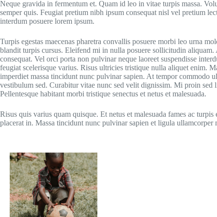
Neque gravida in fermentum et. Quam id leo in vitae turpis massa. Volut
semper quis. Feugiat pretium nibh ipsum consequat nisl vel pretium le
interdum posuere lorem ipsum.
Turpis egestas maecenas pharetra convallis posuere morbi leo urna mole
blandit turpis cursus. Eleifend mi in nulla posuere sollicitudin aliquam.
consequat. Vel orci porta non pulvinar neque laoreet suspendisse interd
feugiat scelerisque varius. Risus ultricies tristique nulla aliquet enim
imperdiet massa tincidunt nunc pulvinar sapien. At tempor commodo ul
vestibulum sed. Curabitur vitae nunc sed velit dignissim. Mi proin sed 
Pellentesque habitant morbi tristique senectus et netus et malesuada.
Risus quis varius quam quisque. Et netus et malesuada fames ac turpis eg
placerat in. Massa tincidunt nunc pulvinar sapien et ligula ullamcorper m